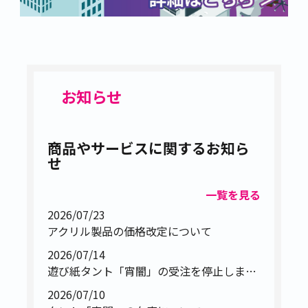
2023.02.09
小説同人誌、何文字あれば本になる？
2022.11.14
小説同人誌を初めて作る人向け！オス
スメフォント8選
2022.09.02
「～～」を「
」に！『波線(～)』
を繋げるには？
お知らせ
2021.03.09
ベストなノンブルの付け方をご紹介！
2021.02.02
難しいのに超大切！カラープロファイ
ル編
2021.10.14
漫画の天敵『モアレ』の攻略法！
商品やサービスに関するお知ら
せ
2021.10.01
人気メニューランキング2020
一覧を見る
2026/07/23
アクリル製品の価格改定について
2026/07/14
遊び紙タント「宵闇」の受注を停止しました
2026/07/10