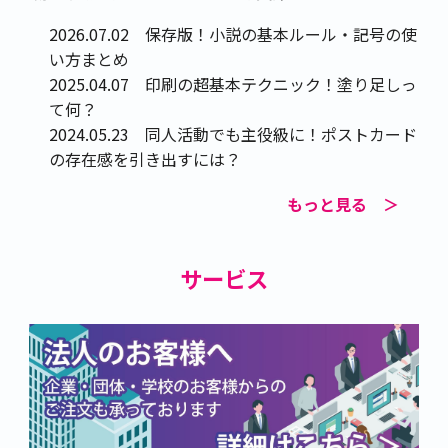
2026.07.02
保存版！小説の基本ルール・記号の使
い方まとめ
2025.04.07
印刷の超基本テクニック！塗り足しっ
て何？
2024.05.23
同人活動でも主役級に！ポストカード
の存在感を引き出すには？
2024.04.05
RGBとCMYKの違いって？同人誌初心
もっと見る ＞
者でもわかる簡単解説！
2024.03.05
最近注目のZINEとは？誰でもできる
ZINEの作り方・印刷方法
サービス
2023.10.27
トーンとグレースケールの違いとは？
混在させても大丈夫？
2023.09.22
はじめての同人誌！失敗しがちなポイ
ント5つ
2023.08.25
同人誌の目次の作り方を徹底解説！
2023.04.18
要注意！オンデマンド印刷のトナー剝
がれ