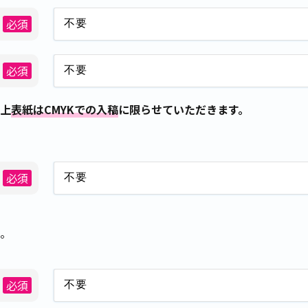
必須
必須
上
表紙はCMYKでの入稿
に限らせていただきます。
必須
。
必須