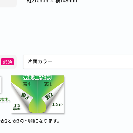
縦210mm × 横148mm
必須
表2と表3の印刷になります。