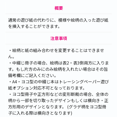
を開始しました。
概要
2025.10.29
【トレーシングペーパー】メルティシリ
ーズ
の受注を開始しました。
通常の遊び紙の代わりに、模様や絵柄の入った遊び紙
2025.10.01
【色上質紙】メガネシリーズ
の受注を開
を挿入することができます。
始しました。
2025.09.01
【トレーシングペーパー】教室の窓
の受
注意事項
注を開始しました。
2025.01.31
【トレーシングペーパー】アールデコ風
・絵柄と紙の組み合わせを変更することはできませ
パターン
の受注を開始しました。
ん。
2024.10.01
【トレーシングペーパー】月とコウモ
・中綴じ冊子の場合、絵柄は表2・表3側両方に入りま
リ・血飛沫
の受注を開始しました。
す。もし片方のみにのみ絵柄を入れたい場合はその旨
2024.04.16
【トレーシングペーパー】フレームシリ
備考欄にご記入ください。
ーズ
の受注を開始しました。
・A4・ヨコ型の中綴じ本はトレーシングペーパー遊び
2023.04.11
【トレーシングペーパー】シャイニーハ
紙オプション対応不可となっております。
ート・トゥインクルスター
の受注を開始しました。
・ヨコ型冊子や正方形などの変形断裁の場合、全体の
2023.03.01
【トレーシングペーパー】桜・波紋
の受
柄から一部を切り取ったデザインもしくは横向き・正
注を開始しました。
方形用のデザインとなります。 (グラデ柄をヨコ型冊
2023.02.03
【トレーシングペーパー】和シリーズ
の
子に入れる際は横向きとなります)
受注を開始しました。