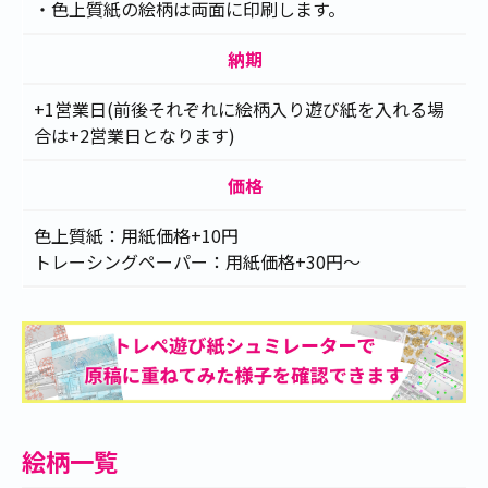
・色上質紙の絵柄は両面に印刷します。
2022.11.24
【トレーシングペーパー】雪の結晶・オ
ーナメント
の受注を開始しました。
納期
2022.09.26
【色上質紙】キャンディ・ヴァンパイア
の受注を開始しました。
+1営業日(前後それぞれに絵柄入り遊び紙を入れる場
2022.08.25
【トレーシングペーパー】レモンソー
合は+2営業日となります)
ダ・レインドロップ
の受注を開始しました。
2022.07.21
【トレーシングペーパー】空シリーズ
の
価格
受注を開始しました。
2022.06.30
【トレーシングペーパー】グラデーショ
色上質紙：用紙価格+10円
ンシリーズ
の受注を開始しました。
トレーシングペーパー：用紙価格+30円～
2022.02.10
【色上質紙】花、植物、雪
の受注を開始
しました。
2020.11.11
【色上質紙】ドット、ストライプ、ハー
ト
の受注を開始しました。
絵柄一覧