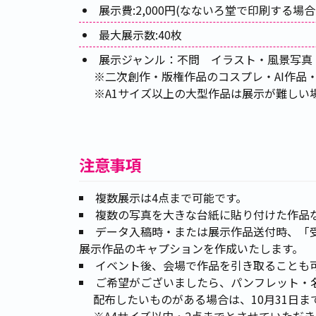
展示費:2,000円(なないろ堂で印刷する場合は
最大展示数:40枚
展示ジャンル：不問 イラスト・風景写真
※二次創作・版権作品のコスプレ・AI作品・
※A1サイズ以上の大型作品は展示が難しい
注意事項
複数展示は4点まで可能です。
複数の写真を大きな台紙に貼り付けた作品
データ入稿時・または展示作品送付時、「
展示作品のキャプションを作成いたします。
イベント後、会場で作品を引き取ることも可能
ご希望がございましたら、パンフレット・
配布したいものがある場合は、10月31日ま
※A4サイズ以内・2点までとさせていただき