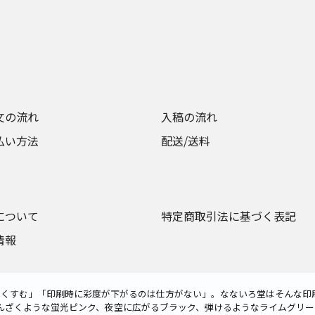
文の流れ
入稿の流れ
払い方法
配送/送料
について
特定商取引法に基づく表記
情報
色がくすむ」「印刷時に彩度が下がるのは仕方がない」。なないろ堂はそんな印
んざくような蛍光ピンク、夜空に広がるブラック、弾けるようなライムグリー