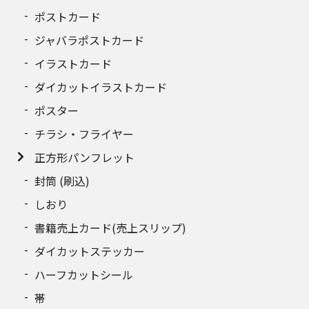
290
10,423円
ポストカード
ジャバラポストカード
300
10,739円
イラストカード
310
11,055円
ダイカットイラストカード
320
ポスター
11,371円
チラシ・フライヤー
330
11,687円
正方形パンフレット
340
12,003円
封筒 (刷込)
しおり
350
12,320円
書籍売上カード(売上スリップ)
360
12,635円
ダイカットステッカー
370
12,952円
ハーフカットシール
帯
380
13,268円