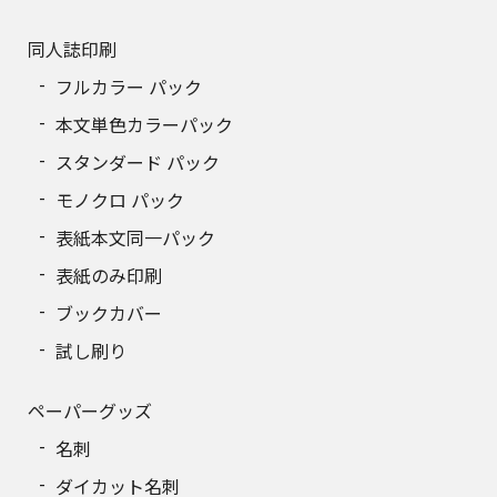
190
7,262円
同人誌印刷
200
7,577円
フルカラー パック
210
7,893円
本文単色カラーパック
スタンダード パック
220
8,210円
モノクロ パック
230
8,526円
表紙本文同一パック
240
8,842円
表紙のみ印刷
ブックカバー
250
9,158円
試し刷り
260
9,474円
ペーパーグッズ
270
9,791円
名刺
280
10,106円
ダイカット名刺