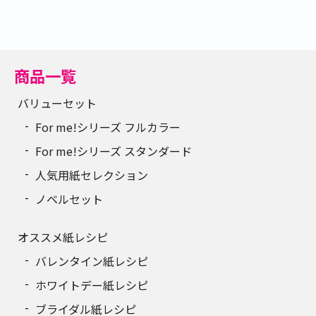
100
4,473円
110
4,733円
商品一覧
120
5,049円
バリューセット
For me!シリーズ フルカラー
130
5,364円
For me!シリーズ スタンダード
140
5,681円
人気用紙セレクション
150
5,997円
ノベルセット
160
6,314円
オススメ紙レシピ
170
6,629円
バレンタイン紙レシピ
ホワイトデー紙レシピ
180
6,945円
ブライダル紙レシピ