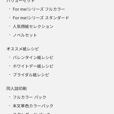
バリューセット
For me!シリーズ フルカラー
150
4,602円
For me!シリーズ スタンダード
160
4,814円
人気用紙セレクション
170
5,025円
ノベルセット
180
5,238円
オススメ紙レシピ
190
5,450円
バレンタイン紙レシピ
ホワイトデー紙レシピ
200
5,661円
ブライダル紙レシピ
210
5,874円
同人誌印刷
220
6,086円
フルカラー パック
230
6,297円
本文単色カラーパック