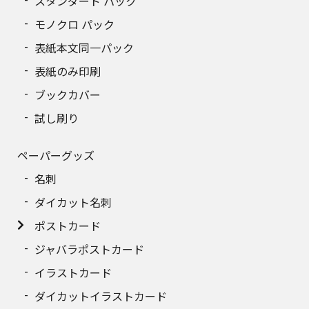
スタンダード パック
240
6,509円
モノクロ パック
250
6,722円
表紙本文同一パック
260
6,933円
表紙のみ印刷
ブックカバー
270
7,145円
試し刷り
280
7,357円
ペーパーグッズ
290
7,569円
名刺
300
7,781円
ダイカット名刺
310
7,993円
ポストカード
ジャバラポストカード
320
8,204円
イラストカード
330
8,417円
ダイカットイラストカード