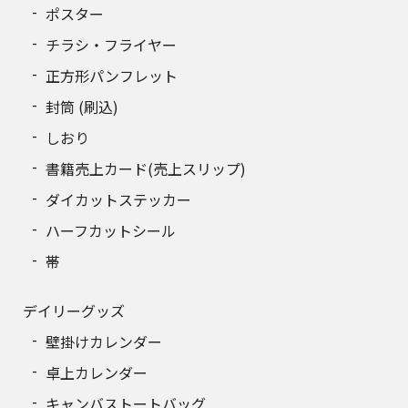
340
ポスター
8,629円
チラシ・フライヤー
350
8,840円
正方形パンフレット
360
9,053円
封筒 (刷込)
しおり
370
9,265円
書籍売上カード(売上スリップ)
380
9,476円
ダイカットステッカー
390
9,688円
ハーフカットシール
帯
400
9,901円
デイリーグッズ
壁掛けカレンダー
卓上カレンダー
キャンバストートバッグ