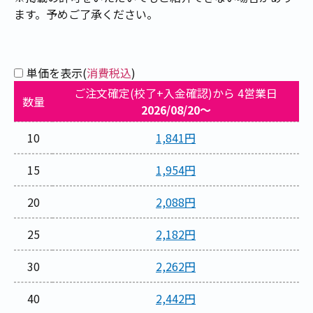
ます。予めご了承ください。
単価を表示(
消費税込
)
ご注文確定(校了+入金確認)から 4営業日
数量
2026/08/20～
10
1,841円
15
1,954円
20
2,088円
25
2,182円
30
2,262円
40
2,442円