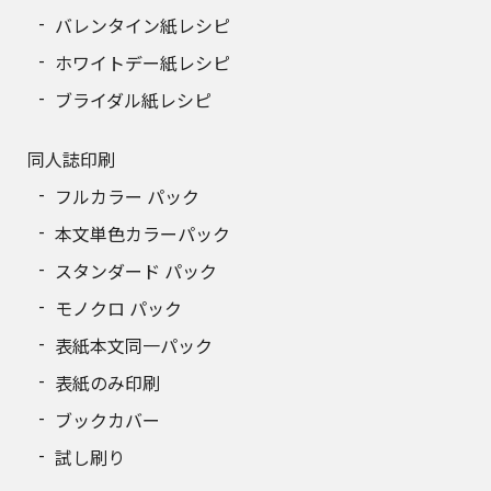
190
6,508円
バレンタイン紙レシピ
ホワイトデー紙レシピ
200
6,540円
ブライダル紙レシピ
210
6,781円
同人誌印刷
220
7,022円
フルカラー パック
230
7,263円
本文単色カラーパック
スタンダード パック
240
7,504円
モノクロ パック
250
7,745円
表紙本文同一パック
260
7,986円
表紙のみ印刷
ブックカバー
270
8,226円
試し刷り
280
8,466円