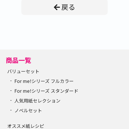
90
4,188円
戻る
100
4,352円
110
4,615円
120
4,878円
130
5,141円
商品一覧
140
5,404円
バリューセット
For me!シリーズ フルカラー
150
5,502円
For me!シリーズ スタンダード
160
5,754円
人気用紙セレクション
170
6,006円
ノベルセット
180
6,256円
オススメ紙レシピ