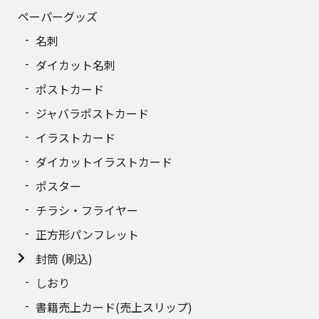
ペーパーグッズ
290
8,707円
名刺
300
8,948円
ダイカット名刺
310
9,189円
ポストカード
ジャバラポストカード
320
9,430円
イラストカード
330
9,671円
ダイカットイラストカード
340
ポスター
9,912円
チラシ・フライヤー
350
10,153円
正方形パンフレット
360
10,393円
封筒 (刷込)
しおり
370
10,634円
書籍売上カード(売上スリップ)
380
10,874円