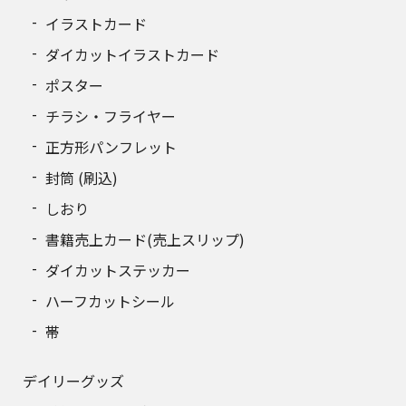
300
127,172円
イラストカード
310
130,467円
ダイカットイラストカード
320
ポスター
133,762円
チラシ・フライヤー
330
137,057円
正方形パンフレット
340
140,352円
封筒 (刷込)
しおり
350
143,647円
書籍売上カード(売上スリップ)
360
146,942円
ダイカットステッカー
370
150,238円
ハーフカットシール
帯
380
153,532円
390
156,828円
デイリーグッズ