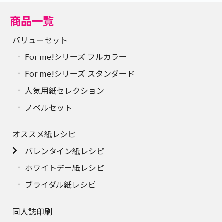
110
56,832円
商品一覧
120
60,446円
バリューセット
For me!シリーズ フルカラー
130
63,972円
For me!シリーズ スタンダード
140
66,948円
人気用紙セレクション
150
71,200円
ノベルセット
160
75,122円
オススメ紙レシピ
170
78,857円
バレンタイン紙レシピ
ホワイトデー紙レシピ
180
82,768円
ブライダル紙レシピ
190
86,680円
同人誌印刷
200
92,021円