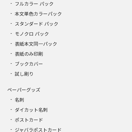
フルカラー パック
210
95,371円
本文単色カラーパック
スタンダード パック
220
98,721円
モノクロ パック
230
102,071円
表紙本文同一パック
240
105,421円
表紙のみ印刷
ブックカバー
250
108,496円
試し刷り
260
111,791円
ペーパーグッズ
270
115,086円
名刺
280
118,382円
ダイカット名刺
290
121,676円
ポストカード
ジャバラポストカード