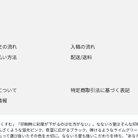
文の流れ
入稿の流れ
払い方法
配送/送料
について
特定商取引法に基づく表記
情報
色がくすむ」「印刷時に彩度が下がるのは仕方がない」。なないろ堂はそんな印
んざくような蛍光ピンク、夜空に広がるブラック、弾けるようなライムグリー
もって選び抜いたその色を大切に。なないろ堂も強いこだわりを持ち、“あな