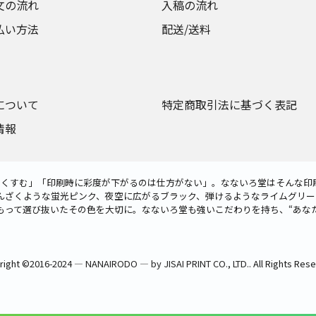
文の流れ
入稿の流れ
払い方法
配送/送料
について
特定商取引法に基づく表記
情報
色がくすむ」「印刷時に彩度が下がるのは仕方がない」。なないろ堂はそんな印
んざくような蛍光ピンク、夜空に広がるブラック、弾けるようなライムグリー
もって選び抜いたその色を大切に。なないろ堂も強いこだわりを持ち、“あな
right ©
2016-2024 ― NANAIRODO ― by JISAI PRINT CO., LTD.
. All Rights Res