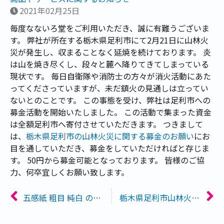
2021年02月25日
毎度なないろ堂をご利用いただき、誠に有難うございま
す。 弊社が所在する栃木県足利市にて2月21日に山林火
災が発生し、収まることなく延焼を続けております。 炎
は山を焼き尽くし、段々と麓へ降りてきてしまっている
現状です。 毎日自衛隊や消防士の方々が消火活動にあた
ってくださっていますが、未だ鎮火の見通しは立ってい
ないとのことです。 この事態を受け、弊社は足利市への
募金活動を開始いたしました。 この活動で集まった資金
は全額足利市へ寄付させていただきます。 つきまして
は、
栃木県足利市の山林火災に関する募金のお願い
にお
目を通していただき、募金をしていただければと存じま
す。 50円から募金可能となっております。 皆様のご協
力、何卒宜しくお願い致します。
五感紙 粗目 純白 の受注を一時停止いたします
栃木県足利市山林火災募金の寄付のご報告